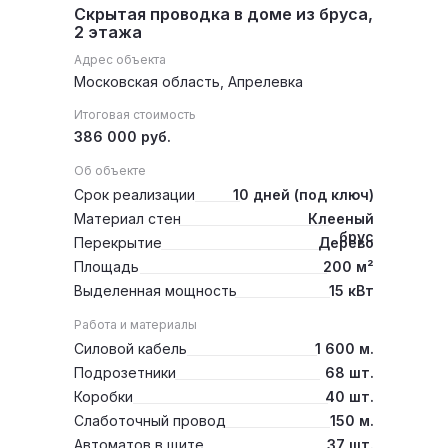
Скрытая проводка в доме из бруса,
2 этажа
Адрес объекта
Московская область, Апрелевка
Итоговая стоимость
386 000 руб.
Об объекте
Срок реализации
10 дней (под ключ)
Материал стен
Клееный
брус
Перекрытие
Дерево
Площадь
200 м²
Выделенная мощность
15 кВт
Работа и материалы
Силовой кабель
1 600 м.
Подрозетники
68 шт.
Коробки
40 шт.
Слаботочный провод
150 м.
Автоматов в щите
37 шт.